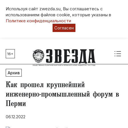
Используя сайт zwezda.su, Вы соглашаетесь с
использованием файлов cookie, которые указаны в
Политике конфиденциальности
Согласен
16+
Главные темы
80 лет Победы
Архив
Молодежная столица РФ
СВО
Как прошел крупнейший
Выборы в Пермском крае
инженерно-промышленный форум в
Социальная поддержка
Перми
Инфраструктура
Благоустройство
06.12.2022