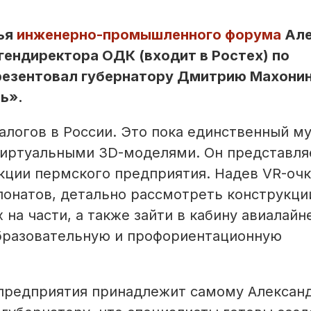
мья
инженерно-промышленного форума
Але
гендиректора ОДК (входит в Ростех) по
резентовал губернатору Дмитрию Махони
ь».
алогов в России. Это пока единственный м
иртуальными 3D-моделями. Он представля
ции пермского предприятия. Надев VR-очк
понатов, детально рассмотреть конструкци
 на части, а также зайти в кабину авиалайн
образовательную и профориентационную
 предприятия принадлежит самому Алексан