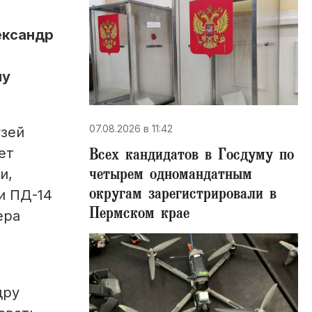
ксандр
ну
07.08.2026 в 11:42
узей
Всех кандидатов в Госдуму по
ет
четырем одномандатным
и,
округам зарегистрировали в
и ПД-14
Пермском крае
ера
дру