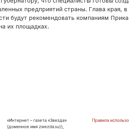
губернатору, что специалисты готовы созд
ленных предприятий страны. Глава края, в
асти будут рекомендовать компаниям Прик
на их площадках.
«Интернет – газета «Звезда»
Правила использ
(доменное имя zwezda.su)),