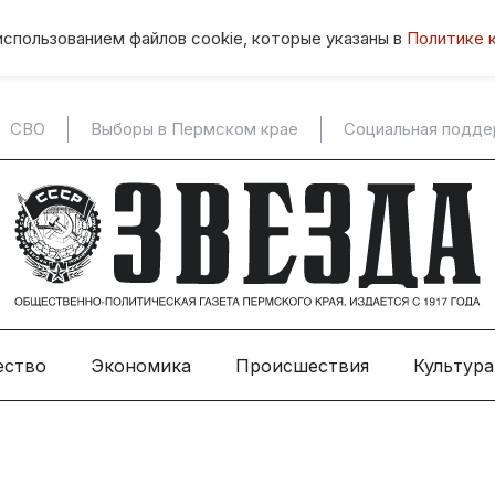
использованием файлов cookie, которые указаны в
Политике 
СВО
Выборы в Пермском крае
Социальная подд
ество
Экономика
Происшествия
Культура