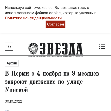
Используя сайт zwezda.su, Вы соглашаетесь с
использованием файлов cookie, которые указаны в
Политике конфиденциальности
Согласен
16+
Главные темы
80 лет Победы
Архив
Молодежная столица РФ
СВО
В Перми с 4 ноября на 9 месяцев
Выборы в Пермском крае
закроют движение по улице
Социальная поддержка
Уинской
Инфраструктура
Благоустройство
30.10.2022