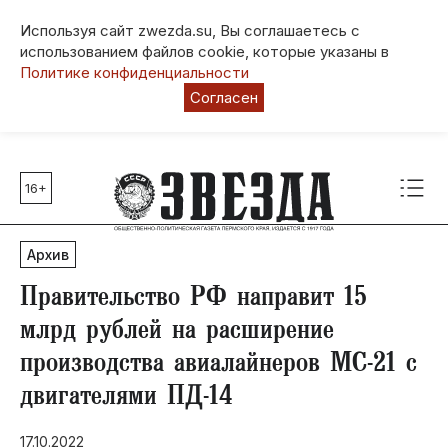
Используя сайт zwezda.su, Вы соглашаетесь с
использованием файлов cookie, которые указаны в
Политике конфиденциальности
Согласен
16+
Главные темы
80 лет Победы
Архив
Молодежная столица РФ
СВО
Правительство РФ направит 15
Выборы в Пермском крае
млрд рублей на расширение
Социальная поддержка
производства авиалайнеров МС-21 с
Инфраструктура
двигателями ПД-14
Благоустройство
17.10.2022