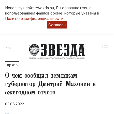
Используя сайт zwezda.su, Вы соглашаетесь с
использованием файлов cookie, которые указаны в
Политике конфиденциальности
Согласен
16+
Главные темы
80 лет Победы
Архив
Молодежная столица РФ
СВО
О чем сообщил землякам
Выборы в Пермском крае
губернатор Дмитрий Махонин в
Социальная поддержка
ежегодном отчете
Инфраструктура
Благоустройство
03.06.2022