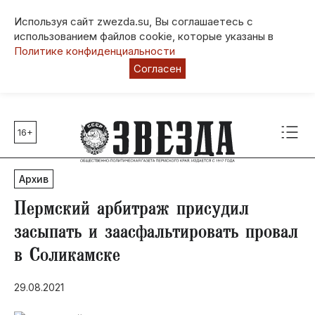
Используя сайт zwezda.su, Вы соглашаетесь с
использованием файлов cookie, которые указаны в
Политике конфиденциальности
Согласен
16+
Главные темы
80 лет Победы
Архив
Молодежная столица РФ
СВО
Пермский арбитраж присудил
Выборы в Пермском крае
засыпать и заасфальтировать провал
Социальная поддержка
в Соликамске
Инфраструктура
Благоустройство
29.08.2021