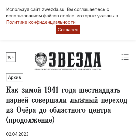
Используя сайт zwezda.su, Вы соглашаетесь с
использованием файлов cookie, которые указаны в
Политике конфиденциальности
Согласен
16+
Главные темы
80 лет Победы
Архив
Молодежная столица РФ
СВО
Как зимой 1941 года шестнадцать
Выборы в Пермском крае
парней совершали лыжный переход
Социальная поддержка
из Очёра до областного центра
Инфраструктура
(продолжение)
Благоустройство
02.04.2023