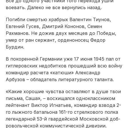
Все до одного участники того перехода ушли
воевать. Далеко не все вернулись назад.
Погибли смертью храбрых Валентин Тиунов,
Евгений Гусев, Дмитрий Кононов, Семен
Рахманов. Не дожив двух месяцев до Победы,
умер от ран сержант, орденоносец Федор
Бурдин.
В покоренной Германии уже 17 июня 1945 пал от
гитлеровских недобитков прошедший всю войну
командир расчета «катюши» Александр
Арбузов – обладатель литературного таланта.
«Какие хорошие чувства оставляют в душе твои
письма, Саша», – восхищался одноклассником
лейтенант Виктор Игнатьев, командир взвода 2-
го лыжного батальона 161-го стрелкового полка
легендарной 53-й гвардейской Московской доб­
ровольческой коммунистической дивизии.