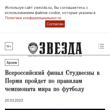
Используя сайт zwezda.su, Вы соглашаетесь с
использованием файлов cookie, которые указаны в
Политике конфиденциальности
Согласен
16+
Главные темы
80 лет Победы
Архив
Молодежная столица РФ
СВО
Всероссийский финал Студвесны в
Выборы в Пермском крае
Перми пройдет по правилам
Социальная поддержка
чемпионата мира по футболу
Инфраструктура
Благоустройство
20.03.2023