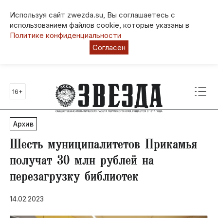
Используя сайт zwezda.su, Вы соглашаетесь с
использованием файлов cookie, которые указаны в
Политике конфиденциальности
Согласен
16+
Главные темы
80 лет Победы
Архив
Молодежная столица РФ
СВО
Шесть муниципалитетов Прикамья
Выборы в Пермском крае
получат 30 млн рублей на
Социальная поддержка
перезагрузку библиотек
Инфраструктура
Благоустройство
14.02.2023