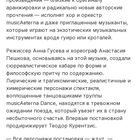
произведения — близкие к оригиналу
аранжировки и радикально новые авторские
прочтения — исполнят хор и оркестр
musicAeterna и даже приглашенные музыканты,
которые играют на экзотических музыкальных
инструментах вроде гуиро или кроталей.
Режиссер Анна Гусева и хореограф Анастасия
Пешкова, основываясь на этой музыке, создали
сюрреалистическое кабаре по форме и
философскую притчу по содержанию.
Лирические и трагикомические, реалистичные и
химерические персонажи спектакля,
воплощенные танцовщиками труппы
musicAeterna Dance, находятся в тревожном
ожидании поезда, который увезет их в страну
несбыточного счастья. Впервые постановкой
продирижирует Теодор Курентзис.
— Все персонажи постановки — ждут, —