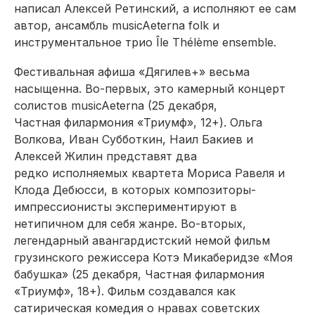
написал Алексей Ретинский, а исполняют ее сам
автор, ансамбль musicAeterna folk и
инструментальное трио Île Thélème ensemble.
Фестивальная афиша «Дягилев+» весьма
насыщенна. Во-первых, это камерный концерт
солистов musicAeterna (25 декабря,
Частная филармония «Триумф», 12+). Ольга
Волкова, Иван Субботкин, Наил Бакиев и
Алексей Жилин представят два
редко исполняемых квартета Мориса Равеля и
Клода Дебюсси, в которых композиторы-
импрессионисты экспериментируют в
нетипичном для себя жанре. Во-вторых,
легендарный авангардистский немой фильм
грузинского режиссера Котэ Микаберидзе «Моя
бабушка» (25 декабря, Частная филармония
«Триумф», 18+). Фильм создавался как
сатирическая комедия о нравах советских