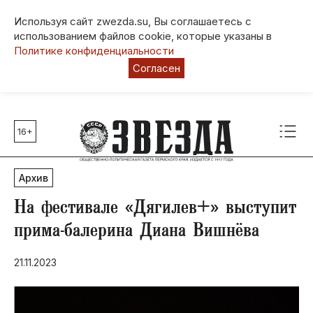
Используя сайт zwezda.su, Вы соглашаетесь с
использованием файлов cookie, которые указаны в
Политике конфиденциальности
Согласен
16+
Главные темы
80 лет Победы
Архив
Молодежная столица РФ
СВО
На фестивале «Дягилев+» выступит
Выборы в Пермском крае
прима-балерина Диана Вишнёва
Социальная поддержка
21.11.2023
Инфраструктура
Благоустройство