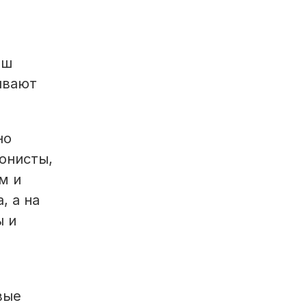
аш
ывают
но
онисты,
м и
, а на
ы и
вые