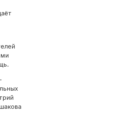
даёт
телей
ыми
щь.
-
альных
трий
Ушакова