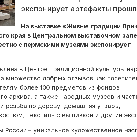
экспонирует артефакты прошл
На выставке «Живые традиции При
ого края в Центральном выставочном зал
естно с пермскими музеями экспонирует
авлена в Центре традиционной культуры на
ла множество добрых отзывов как посетител
ителям более 100 предметов из фондов
го архива, а также народных музеев и част
 и резьба по дереву, домашняя утварь,
костюм, текстиль с вышивкой и другие экс
 России – уникальное художественное нас