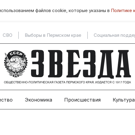
использованием файлов cookie, которые указаны в
Политике 
СВО
Выборы в Пермском крае
Социальная подд
ество
Экономика
Происшествия
Культура