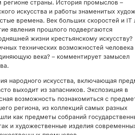
 регионе страны. История промыслов –
кого искусства и работы знаменитых худож
тые времена. Век больших скоростей и IT
гие явления прошлого подвергаются
одняшней жизни крестьянскому искусству? 
ичных технических возможностей человека
единяющую века? – комментирует замысел
ва.
кция народного искусства, включающая пре
асто выходит из запасников. Экспозиция в
сная возможность познакомиться с предме
его региона, из коллекций самых разных
ошли как предметы собраний государственн
так и художественные изделия современны