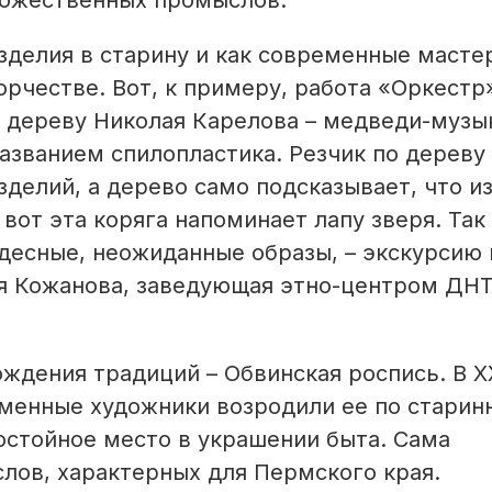
дожественных промыслов.
изделия в старину и как современные масте
орчестве. Вот, к примеру, работа «Оркестр
 дереву Николая Карелова – медведи-музы
азванием спилопластика. Резчик по дереву
зделий, а дерево само подсказывает, что из
вот эта коряга напоминает лапу зверя. Так
десные, неожиданные образы, – экскурсию 
ья Кожанова, заведующая этно-центром ДН
ждения традиций – Обвинская роспись. В X
еменные художники возродили ее по стари
остойное место в украшении быта. Сама
лов, характерных для Пермского края.