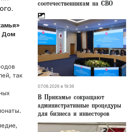
соотечественникам на СВО
ого.
камья»
е Дом
родов
ей, так
07.08.2026 в 19:36
ных
В Прикамье сокращают
административные процедуры
понаты.
для бизнеса и инвесторов
ледие,