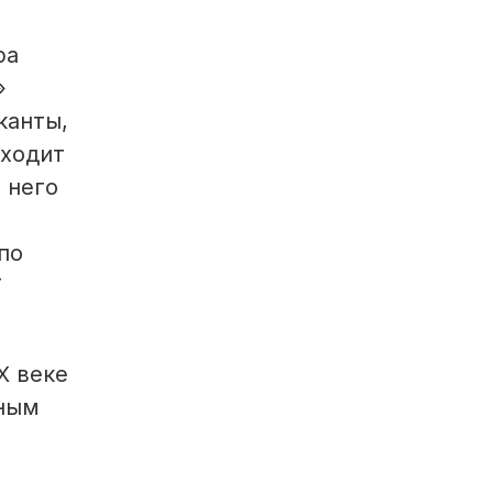
ра
»
канты,
 ходит
 него
по
Т
X веке
нным