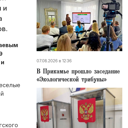
 и
а
в.
раевым
9
07.08.2026 в 12:36
 и
В Прикамье прошло заседание
«Экологической трибуны»
Веселые
ой
гского