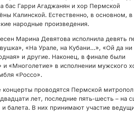
а бас Гарри Агаджанян и хор Пермской
ны Калинской. Естественно, в основном, в
ские народные произведения.
есен Марина Девятова исполнила девять п
ушка», «На Урале, на Кубани...», «Ой да ни
родная» и другие. Наконец, в финале были
 и «Многолетие» в исполнении мужского х
мбля «Россо».
е концерты проводятся Пермской митропол
вадцати лет, последние пять-шесть – на с
 и балета. В них принимают участие ведущ