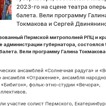
2023-го на сцене театра оперы
балета. Вели программу Галин
Токмакова и Сергей Двинянино
зованный Пермской митрополией РПЦ и к
 администрации губернатора, состоялся 
 балета. Вели программу Галина Токмакова
ических ансамблей «Солнечная радуга» и «
о ансамбля «Отражение», ансамбля народн
 «Бибигон», фольк-этно-студии «Вечора»,
оллективов.
ли участие солист Пермского, Екатеринбур