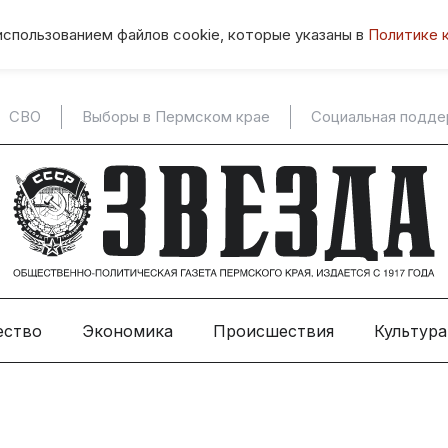
использованием файлов cookie, которые указаны в
Политике 
СВО
Выборы в Пермском крае
Социальная подд
ество
Экономика
Происшествия
Культура