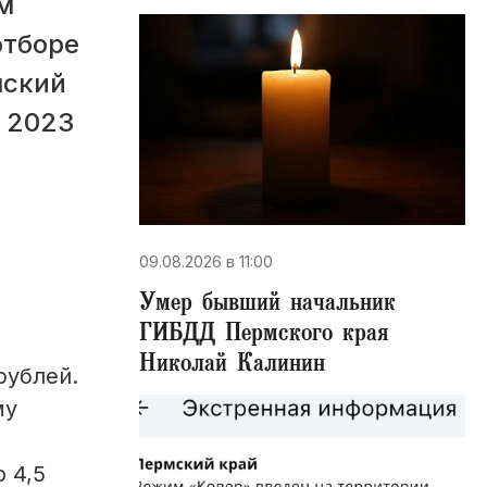
м
отборе
мский
в 2023
09.08.2026 в 11:00
Умер бывший начальник
ГИБДД Пермского края
Николай Калинин
рублей.
му
 4,5