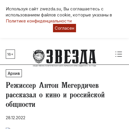
Используя сайт zwezda.su, Вы соглашаетесь с
использованием файлов cookie, которые указаны в
Политике конфиденциальности
Согласен
16+
Главные темы
80 лет Победы
Архив
Молодежная столица РФ
СВО
Режиссер Антон Мегердичев
Выборы в Пермском крае
рассказал о кино и российской
Социальная поддержка
общности
Инфраструктура
Благоустройство
28.12.2022