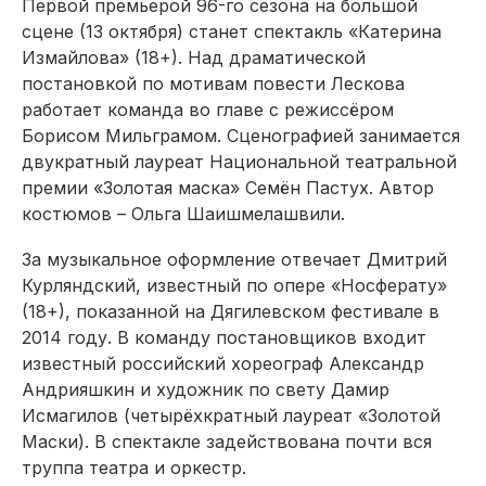
Первой премьерой 96-го сезона на большой
сцене (13 октября) станет спектакль «Катерина
Измайлова» (18+). Над драматической
постановкой по мотивам повести Лескова
работает команда во главе с режиссёром
Борисом Мильграмом. Сценографией занимается
двукратный лауреат Национальной театральной
премии «Золотая маска» Семён Пастух. Автор
костюмов – Ольга Шаишмелашвили.
За музыкальное оформление отвечает Дмитрий
Курляндский, известный по опере «Носферату»
(18+), показанной на Дягилевском фестивале в
2014 году. В команду постановщиков входит
известный российский хореограф Александр
Андрияшкин и художник по свету Дамир
Исмагилов (четырёхкратный лауреат «Золотой
Маски). В спектакле задействована почти вся
труппа театра и оркестр.