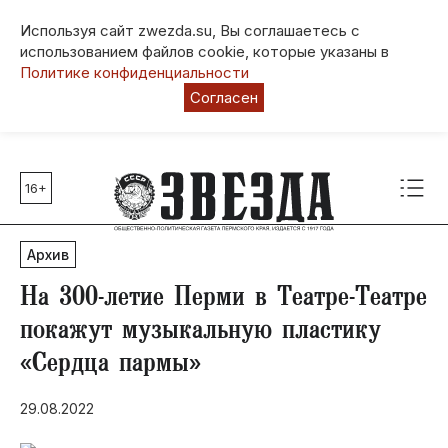
Используя сайт zwezda.su, Вы соглашаетесь с
использованием файлов cookie, которые указаны в
Политике конфиденциальности
Согласен
16+
Главные темы
80 лет Победы
Архив
Молодежная столица РФ
СВО
На 300-летие Перми в Театре-Театре
Выборы в Пермском крае
покажут музыкальную пластику
Социальная поддержка
«Сердца пармы»
Инфраструктура
Благоустройство
29.08.2022