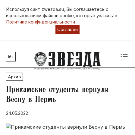
Используя сайт zwezda.su, Вы соглашаетесь с
использованием файлов cookie, которые указаны в
Политике конфиденциальности
Согласен
16+
Главные темы
80 лет Победы
Архив
Молодежная столица РФ
СВО
Прикамские студенты вернули
Выборы в Пермском крае
Весну в Пермь
Социальная поддержка
24.05.2022
Инфраструктура
Благоустройство