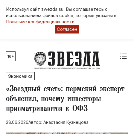
Используя сайт zwezda.su, Вы соглашаетесь с
использованием файлов cookie, которые указаны в
Политике конфиденциальности
Согласен
16+
Главные темы
80 лет Победы
Экономика
Молодежная столица РФ
СВО
«Звездный счет»: пермский эксперт
Выборы в Пермском крае
объяснил, почему инвесторы
Социальная поддержка
присматриваются к ОФЗ
Инфраструктура
Благоустройство
28.06.2026
Автор: Анастасия Кузнецова