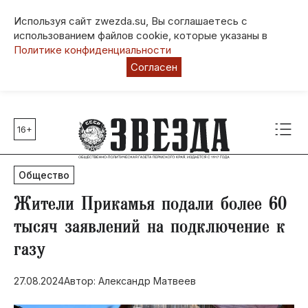
Используя сайт zwezda.su, Вы соглашаетесь с
использованием файлов cookie, которые указаны в
Политике конфиденциальности
Согласен
16+
Главные темы
80 лет Победы
Общество
Молодежная столица РФ
СВО
Жители Прикамья подали более 60
Выборы в Пермском крае
тысяч заявлений на подключение к
Социальная поддержка
газу
Инфраструктура
Благоустройство
27.08.2024
Автор: Александр Матвеев