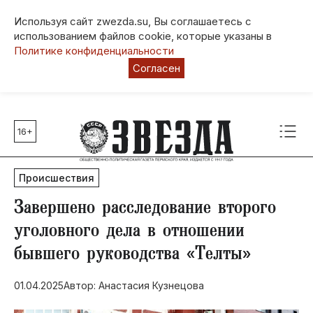
Используя сайт zwezda.su, Вы соглашаетесь с
использованием файлов cookie, которые указаны в
Политике конфиденциальности
Согласен
16+
Главные темы
80 лет Победы
Происшествия
Молодежная столица РФ
СВО
Завершено расследование второго
Выборы в Пермском крае
уголовного дела в отношении
Социальная поддержка
бывшего руководства «Телты»
Инфраструктура
Благоустройство
01.04.2025
Автор: Анастасия Кузнецова