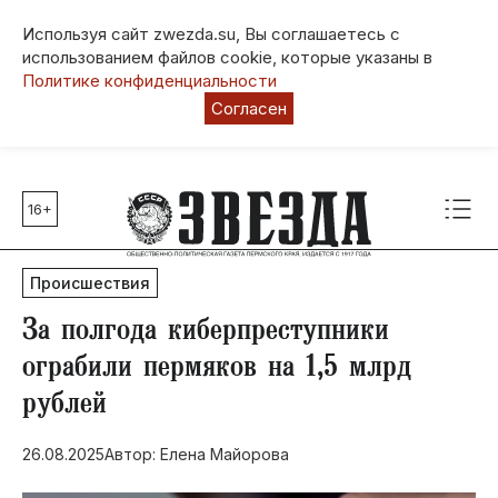
Используя сайт zwezda.su, Вы соглашаетесь с
использованием файлов cookie, которые указаны в
Политике конфиденциальности
Согласен
16+
Главные темы
80 лет Победы
Происшествия
Молодежная столица РФ
СВО
За полгода киберпреступники
Выборы в Пермском крае
ограбили пермяков на 1,5 млрд
Социальная поддержка
рублей
Инфраструктура
Благоустройство
26.08.2025
Автор: Елена Майорова