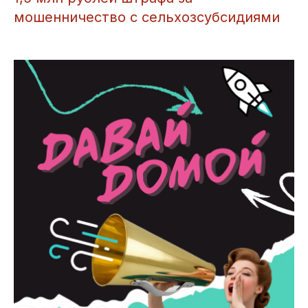
мошенничество с сельхозсубсидиями