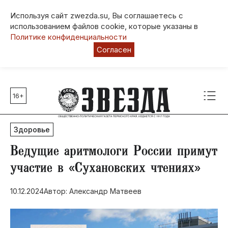
Используя сайт zwezda.su, Вы соглашаетесь с
использованием файлов cookie, которые указаны в
Политике конфиденциальности
Согласен
16+
Главные темы
80 лет Победы
Здоровье
Молодежная столица РФ
СВО
Ведущие аритмологи России примут
Выборы в Пермском крае
участие в «Сухановских чтениях»
Социальная поддержка
10.12.2024
Автор: Александр Матвеев
Инфраструктура
Благоустройство