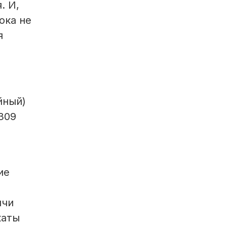
. И,
ока не
я
йный)
309
ие
ячи
каты