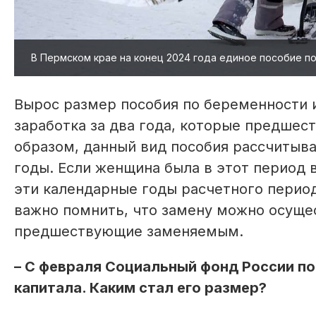
В Пермском крае на конец 2024 года единое пособие по
Вырос размер пособия по беременности и
заработка за два года, которые предшест
образом, данный вид пособия рассчитывае
годы. Если женщина была в этот период в
эти календарные годы расчетного перио
важно помнить, что замену можно осущес
предшествующие заменяемым.
– С февраля Социальный фонд России п
капитала. Каким стал его размер?