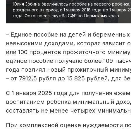
Юлия Зобина: Увеличилось пособие на первого ребенка,
рождённого в период с 1 января 2018 года до 1 января 2
года. Фото: пресс-служба СФР по Пермскому краю
– Единое пособие на детей и беременных
невысокими доходами, которая зависит о
или 100 процентов прожиточного минимум
единое пособие получало более 109 тысяч
года повлиял новый прожиточный миниму
– от 7912,5 рубля до 15 825 рублей, для 
С 1 января 2025 года для получения ежем
воспитанием ребенка минимальный дохо
составлять не менее четырех минимальн
При комплексной оценке нуждаемости по