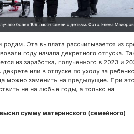
лучало более 109 тысяч семей с детьми. Фото: Елена Майоров
 родам. Эта выплата рассчитывается из ср
вовали году начала декретного отпуска. Т
тся из заработка, полученного в 2023 и 20
 декрете или в отпуске по уходу за ребенко
да можно заменить на предыдущие. При эт
твить не на любые годы, а только на
овысил сумму материнского (семейного)