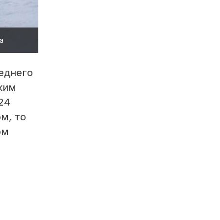
а
еднего
аким
24
м, то
ом