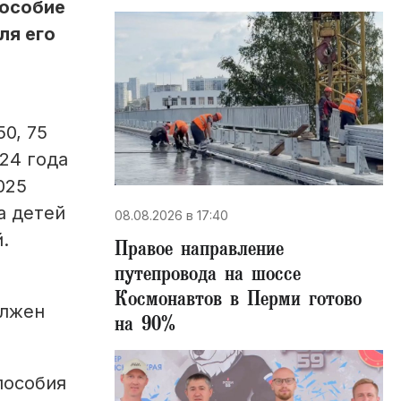
пособие
ля его
0, 75
24 года
025
а детей
08.08.2026 в 17:40
.
Правое направление
путепровода на шоссе
Космонавтов в Перми готово
олжен
на 90%
пособия