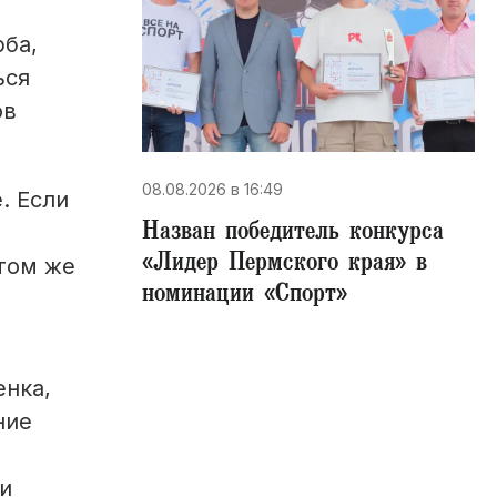
ба,
ься
ов
08.08.2026 в 16:49
. Если
Назван победитель конкурса
«Лидер Пермского края» в
том же
номинации «Спорт»
енка,
ние
и