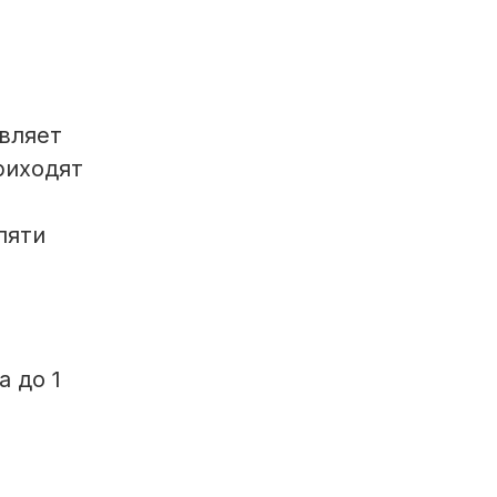
авляет
риходят
пяти
а до 1