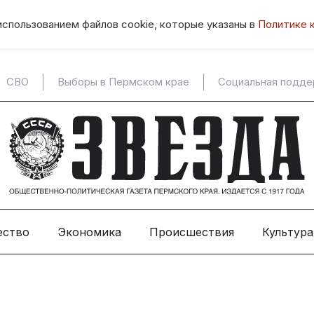
использованием файлов cookie, которые указаны в
Политике 
СВО
Выборы в Пермском крае
Социальная подд
ество
Экономика
Происшествия
Культура