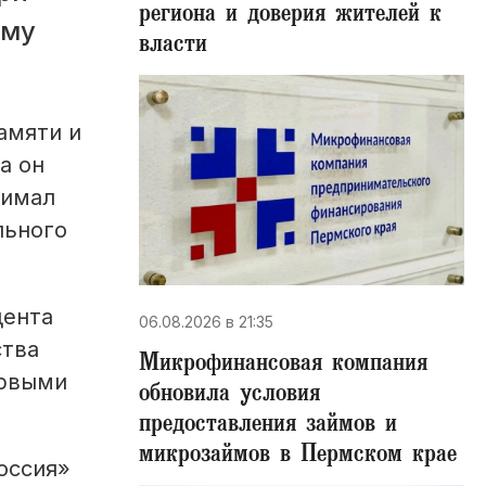
региона и доверия жителей к
Ему
власти
амяти и
а он
нимал
льного
дента
06.08.2026 в 21:35
ства
Микрофинансовая компания
ервыми
обновила условия
предоставления займов и
микрозаймов в Пермском крае
оссия»