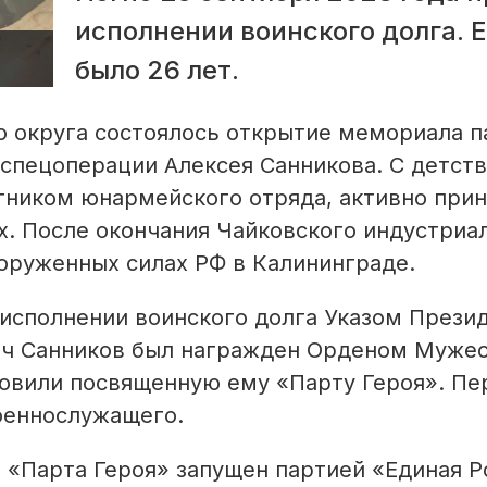
исполнении воинского долга. 
было 26 лет.
о округа состоялось открытие мемориала п
 спецоперации Алексея Санникова. С детств
тником юнармейского отряда, активно при
х. После окончания Чайковского индустриа
оруженных силах РФ в Калининграде.
 исполнении воинского долга Указом Прези
ич Санников был награжден Орденом Муже
ановили посвященную ему «Парту Героя». П
военнослужащего.
 «Парта Героя» запущен партией «Единая Р