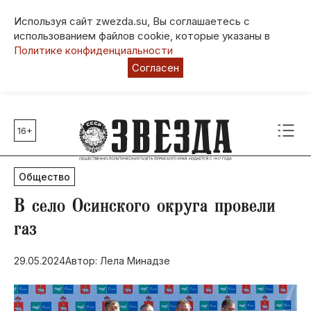
Используя сайт zwezda.su, Вы соглашаетесь с
использованием файлов cookie, которые указаны в
Политике конфиденциальности
Согласен
16+
Главные темы
80 лет Победы
Общество
Молодежная столица РФ
СВО
В село Осинского округа провели
Выборы в Пермском крае
газ
Социальная поддержка
29.05.2024
Автор: Лела Минадзе
Инфраструктура
Благоустройство