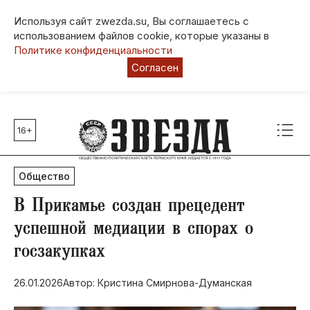
Используя сайт zwezda.su, Вы соглашаетесь с
использованием файлов cookie, которые указаны в
Политике конфиденциальности
Согласен
16+
Главные темы
80 лет Победы
Общество
Молодежная столица РФ
СВО
В Прикамье создан прецедент
Выборы в Пермском крае
успешной медиации в спорах о
Социальная поддержка
госзакупках
Инфраструктура
Благоустройство
26.01.2026
Автор: Кристина Смирнова-Думанская