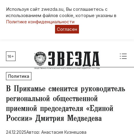
Используя сайт zwezda.su, Вы соглашаетесь с
использованием файлов cookie, которые указаны в
Политике конфиденциальности
Согласен
16+
Главные темы
80 лет Победы
Политика
Молодежная столица РФ
СВО
​В Прикамье сменится руководитель
Выборы в Пермском крае
региональной общественной
Социальная поддержка
приемной председателя «Единой
Инфраструктура
России» Дмитрия Медведева
Благоустройство
24.12.2025
Автор: Анастасия Кузнецова