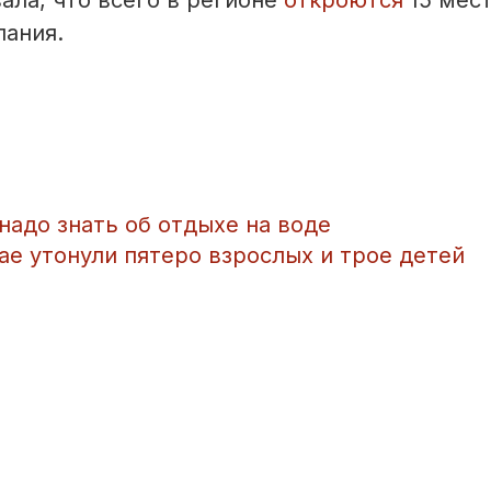
ала, что всего в регионе
откроются
15 мес
пания.
надо знать об отдыхе на воде
ае утонули пятеро взрослых и трое детей