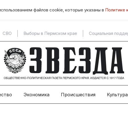
использованием файлов cookie, которые указаны в
Политике 
СВО
Выборы в Пермском крае
Социальная подд
ество
Экономика
Происшествия
Культура