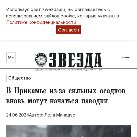
Используя сайт zwezda.su, Вы соглашаетесь с
использованием файлов cookie, которые указаны в
Политике конфиденциальности
Согласен
16+
Главные темы
80 лет Победы
Общество
Молодежная столица РФ
СВО
В Прикамье из-за сильных осадков
Выборы в Пермском крае
вновь могут начаться паводки
Социальная поддержка
24.06.2024
Автор: Лела Минадзе
Инфраструктура
Благоустройство