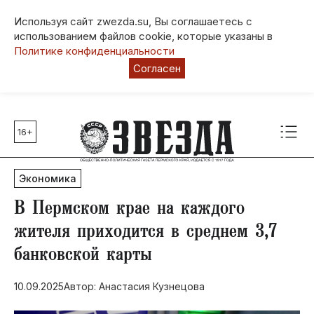
Используя сайт zwezda.su, Вы соглашаетесь с
использованием файлов cookie, которые указаны в
Политике конфиденциальности
Согласен
16+
Главные темы
80 лет Победы
Экономика
Молодежная столица РФ
СВО
​В Пермском крае на каждого
Выборы в Пермском крае
жителя приходится в среднем 3,7
Социальная поддержка
банковской карты
Инфраструктура
Благоустройство
10.09.2025
Автор: Анастасия Кузнецова