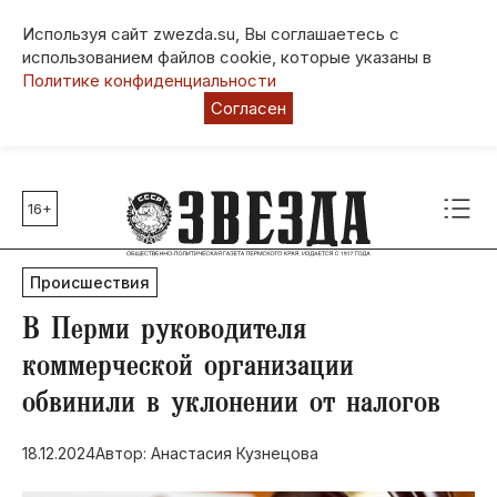
Используя сайт zwezda.su, Вы соглашаетесь с
использованием файлов cookie, которые указаны в
Политике конфиденциальности
Согласен
16+
Главные темы
80 лет Победы
Происшествия
Молодежная столица РФ
СВО
​В Перми руководителя
Выборы в Пермском крае
коммерческой организации
Социальная поддержка
обвинили в уклонении от налогов
Инфраструктура
Благоустройство
18.12.2024
Автор: Анастасия Кузнецова