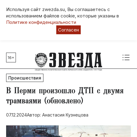
Используя сайт zwezda.su, Вы соглашаетесь с
использованием файлов cookie, которые указаны в
Политике конфиденциальности
Согласен
16+
Главные темы
80 лет Победы
Происшествия
Молодежная столица РФ
СВО
​В Перми произошло ДТП с двумя
Выборы в Пермском крае
трамваями (обновлено)
Социальная поддержка
07.12.2024
Автор: Анастасия Кузнецова
Инфраструктура
Благоустройство