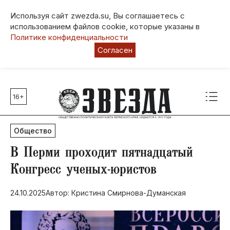
Используя сайт zwezda.su, Вы соглашаетесь с
использованием файлов cookie, которые указаны в
Политике конфиденциальности
Согласен
16+
Главные темы
80 лет Победы
Общество
Молодежная столица РФ
СВО
В Перми проходит пятнадцатый
Выборы в Пермском крае
Конгресс ученых-юристов
Социальная поддержка
24.10.2025
Автор: Кристина Смирнова-Думанская
Инфраструктура
Благоустройство