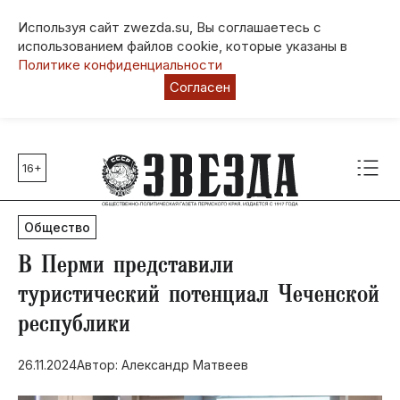
Используя сайт zwezda.su, Вы соглашаетесь с
использованием файлов cookie, которые указаны в
Политике конфиденциальности
Согласен
16+
Главные темы
80 лет Победы
Общество
Молодежная столица РФ
СВО
В Перми представили
Выборы в Пермском крае
туристический потенциал Чеченской
Социальная поддержка
республики
Инфраструктура
Благоустройство
26.11.2024
Автор: Александр Матвеев