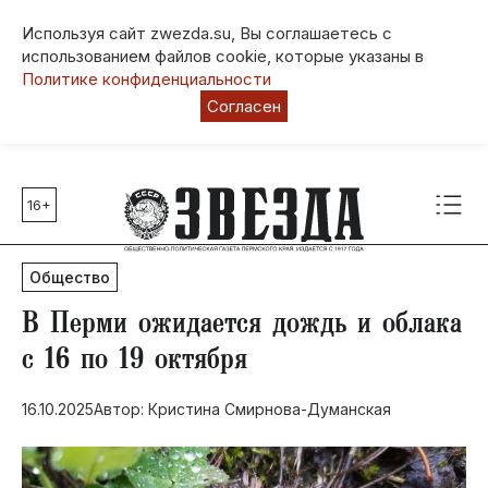
Используя сайт zwezda.su, Вы соглашаетесь с
использованием файлов cookie, которые указаны в
Политике конфиденциальности
Согласен
16+
Главные темы
80 лет Победы
Общество
Молодежная столица РФ
СВО
В Перми ожидается дождь и облака
Выборы в Пермском крае
с 16 по 19 октября
Социальная поддержка
16.10.2025
Автор: Кристина Смирнова-Думанская
Инфраструктура
Благоустройство