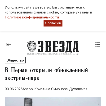
Используя сайт zwezda.su, Вы соглашаетесь с
использованием файлов cookie, которые указаны в
Политике конфиденциальности
Согласен
16+
Главные темы
80 лет Победы
Общество
Молодежная столица РФ
СВО
В Перми открыли обновленный
Выборы в Пермском крае
экстрим‑парк
Социальная поддержка
09.06.2026
Автор: Кристина Смирнова-Думанская
Инфраструктура
Благоустройство