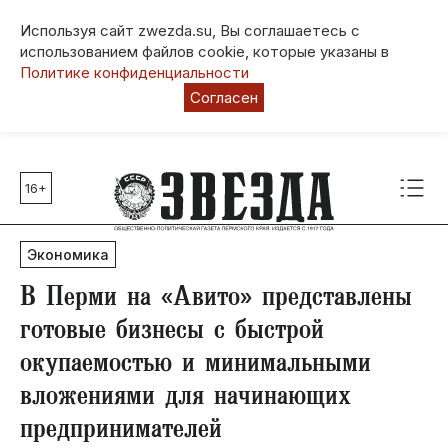
Используя сайт zwezda.su, Вы соглашаетесь с
использованием файлов cookie, которые указаны в
Политике конфиденциальности
Согласен
16+
Главные темы
80 лет Победы
Экономика
Молодежная столица РФ
СВО
​В Перми на «Авито» представлены
Выборы в Пермском крае
готовые бизнесы с быстрой
Социальная поддержка
окупаемостью и минимальными
Инфраструктура
вложениями для начинающих
Благоустройство
предпринимателей