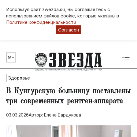
Используя сайт zwezda.su, Вы соглашаетесь с
использованием файлов cookie, которые указаны в
Политике конфиденциальности
Согласен
16+
Главные темы
80 лет Победы
Здоровье
Молодежная столица РФ
СВО
В Кунгурскую больницу поставлены
Выборы в Пермском крае
три современных рентген-аппарата
Социальная поддержка
03.03.2026
Автор: Елена Бардукова
Инфраструктура
Благоустройство