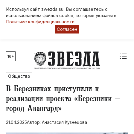
Используя сайт zwezda.su, Вы соглашаетесь с
использованием файлов cookie, которые указаны в
Политике конфиденциальности
Согласен
16+
Главные темы
80 лет Победы
Общество
Молодежная столица РФ
СВО
​В Березниках приступили к
Выборы в Пермском крае
реализации проекта «Березники –
Социальная поддержка
город Авангард»
Инфраструктура
Благоустройство
21.04.2025
Автор: Анастасия Кузнецова