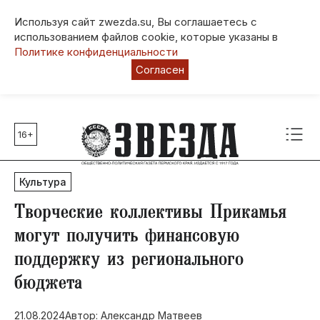
Используя сайт zwezda.su, Вы соглашаетесь с
использованием файлов cookie, которые указаны в
Политике конфиденциальности
Согласен
16+
Главные темы
80 лет Победы
Культура
Молодежная столица РФ
СВО
Творческие коллективы Прикамья
Выборы в Пермском крае
могут получить финансовую
Социальная поддержка
поддержку из регионального
Инфраструктура
бюджета
Благоустройство
21.08.2024
Автор: Александр Матвеев