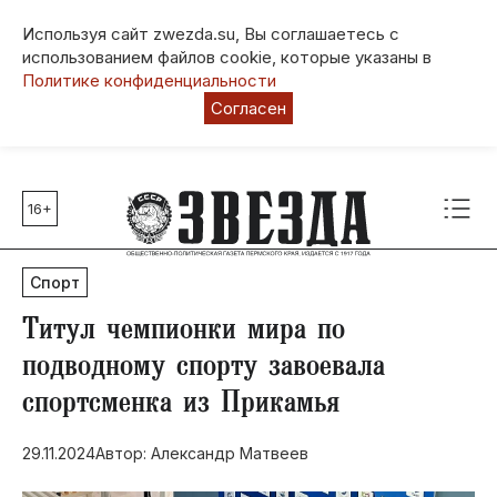
Используя сайт zwezda.su, Вы соглашаетесь с
использованием файлов cookie, которые указаны в
Политике конфиденциальности
Согласен
16+
Главные темы
80 лет Победы
Спорт
Молодежная столица РФ
СВО
Титул чемпионки мира по
Выборы в Пермском крае
подводному спорту завоевала
Социальная поддержка
спортсменка из Прикамья
Инфраструктура
Благоустройство
29.11.2024
Автор: Александр Матвеев