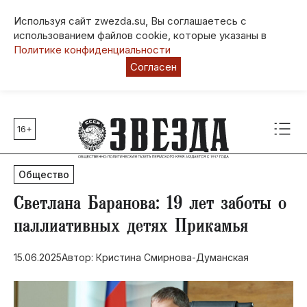
Используя сайт zwezda.su, Вы соглашаетесь с
использованием файлов cookie, которые указаны в
Политике конфиденциальности
Согласен
16+
Главные темы
80 лет Победы
Общество
Молодежная столица РФ
СВО
Светлана Баранова: 19 лет заботы о
Выборы в Пермском крае
паллиативных детях Прикамья
Социальная поддержка
15.06.2025
Автор: Кристина Смирнова-Думанская
Инфраструктура
Благоустройство