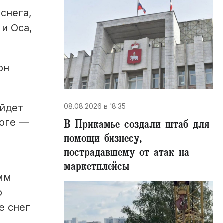
снега,
 и Оса,
он
08.08.2026 в 18:35
ойдет
 юге —
В Прикамье создали штаб для
помощи бизнесу,
пострадавшему от атак на
маркетплейсы
 мм
о
е снег