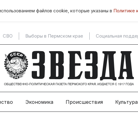
использованием файлов cookie, которые указаны в
Политике 
СВО
Выборы в Пермском крае
Социальная подд
ество
Экономика
Происшествия
Культура