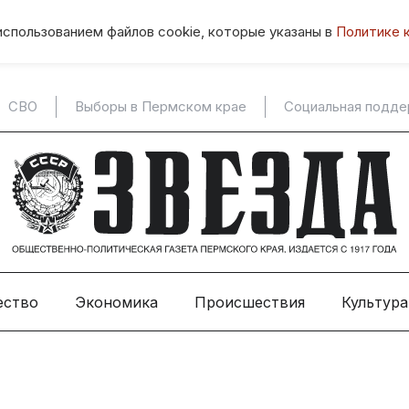
использованием файлов cookie, которые указаны в
Политике 
СВО
Выборы в Пермском крае
Социальная подд
ество
Экономика
Происшествия
Культура