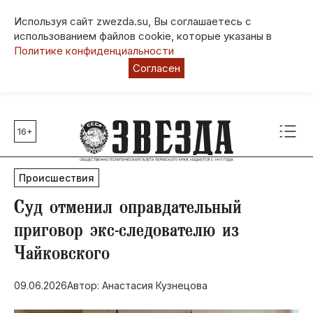
Используя сайт zwezda.su, Вы соглашаетесь с
использованием файлов cookie, которые указаны в
Политике конфиденциальности
Согласен
16+
Главные темы
80 лет Победы
Происшествия
Молодежная столица РФ
СВО
​Суд отменил оправдательный
Выборы в Пермском крае
приговор экс-следователю из
Социальная поддержка
Чайковского
Инфраструктура
Благоустройство
09.06.2026
Автор: Анастасия Кузнецова