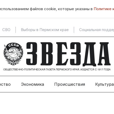
использованием файлов cookie, которые указаны в
Политике 
СВО
Выборы в Пермском крае
Социальная подд
ество
Экономика
Происшествия
Культура