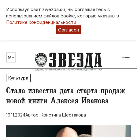
Используя сайт zwezda.su, Вы соглашаетесь с
использованием файлов cookie, которые указаны в
Политике конфиденциальности
Согласен
16+
Главные темы
80 лет Победы
Культура
Молодежная столица РФ
СВО
​Стала известна дата старта продаж
Выборы в Пермском крае
новой книги Алексея Иванова
Социальная поддержка
19.11.2024
Автор: Кристина Шестакова
Инфраструктура
Благоустройство