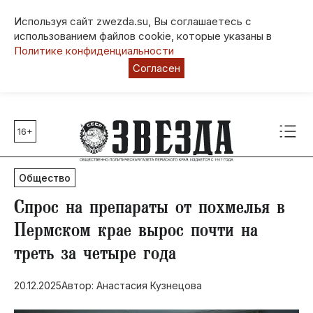
Используя сайт zwezda.su, Вы соглашаетесь с
использованием файлов cookie, которые указаны в
Политике конфиденциальности
Согласен
16+
Главные темы
80 лет Победы
Общество
Молодежная столица РФ
СВО
Спрос на препараты от похмелья в
Выборы в Пермском крае
Пермском крае вырос почти на
Социальная поддержка
треть за четыре года
Инфраструктура
Благоустройство
20.12.2025
Автор: Анастасия Кузнецова