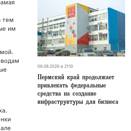
самая
а тем
ые им
имой.
доводам
06.08.2026 в 21:10
ные
Пермский край продолжает
привлекать федеральные
средства на создание
инфраструктуры для бизнеса
ха.
енки
вале