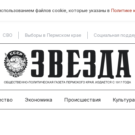
использованием файлов cookie, которые указаны в
Политике 
СВО
Выборы в Пермском крае
Социальная подд
ество
Экономика
Происшествия
Культура