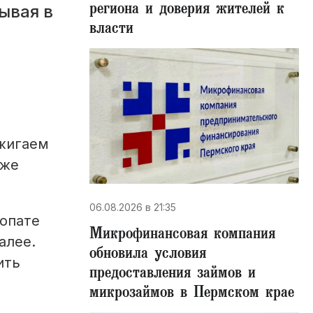
региона и доверия жителей к
ывая в
власти
сжигаем
 же
06.08.2026 в 21:35
лопате
Микрофинансовая компания
алее.
обновила условия
ить
предоставления займов и
микрозаймов в Пермском крае