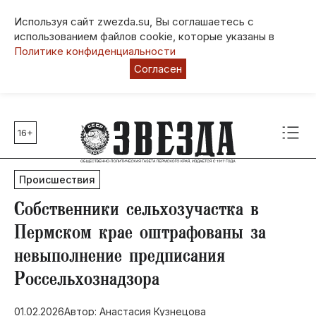
Используя сайт zwezda.su, Вы соглашаетесь с
использованием файлов cookie, которые указаны в
Политике конфиденциальности
Согласен
16+
Главные темы
80 лет Победы
Происшествия
Молодежная столица РФ
СВО
​Собственники сельхозучастка в
Выборы в Пермском крае
Пермском крае оштрафованы за
Социальная поддержка
невыполнение предписания
Инфраструктура
Россельхознадзора
Благоустройство
01.02.2026
Автор: Анастасия Кузнецова