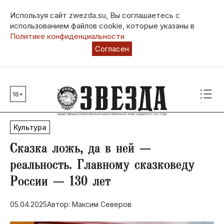
Используя сайт zwezda.su, Вы соглашаетесь с
использованием файлов cookie, которые указаны в
Политике конфиденциальности
Согласен
16+
Главные темы
80 лет Победы
Культура
Молодежная столица РФ
СВО
Сказка ложь, да в ней —
Выборы в Пермском крае
реальность. Главному сказковеду
Социальная поддержка
России — 130 лет
Инфраструктура
Благоустройство
05.04.2025
Автор: Максим Северов